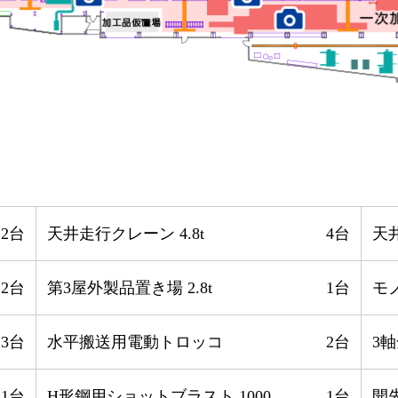
2台
天井走行クレーン 4.8t
4台
天井
2台
第3屋外製品置き場 2.8t
1台
モ
3台
水平搬送用電動トロッコ
2台
3軸
1台
H形鋼用ショットブラスト 1000
1台
開先