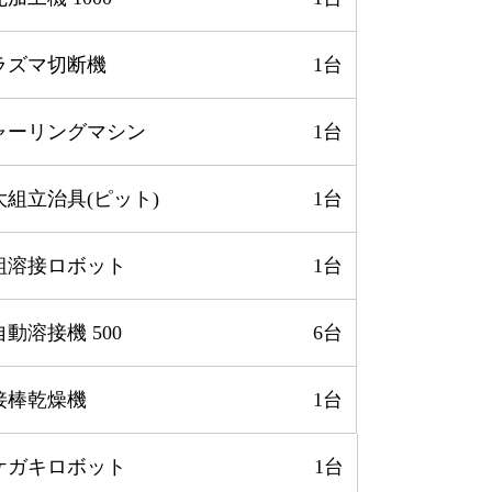
ラズマ切断機
1台
ャーリングマシン
1台
大組立治具(ピット)
1台
組溶接ロボット
1台
動溶接機 500
6台
接棒乾燥機
1台
ケガキロボット
1台